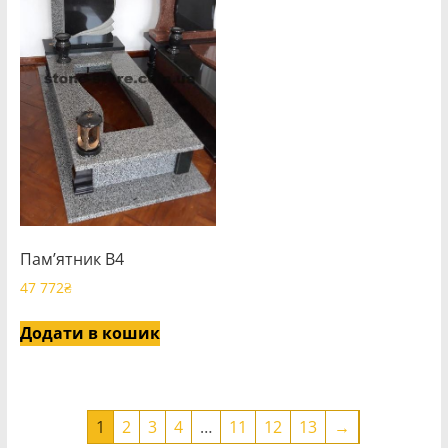
Пам’ятник В4
47 772
₴
Додати в кошик
1
2
3
4
…
11
12
13
→