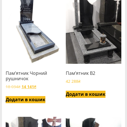
Пам’ятник Чорний
Пам’ятник В2
рушничок
42 288
₴
Оригінальна
Поточна
18 034
₴
14 141
₴
ціна:
ціна:
Додати в кошик
18
14
Додати в кошик
034₴.
141₴.