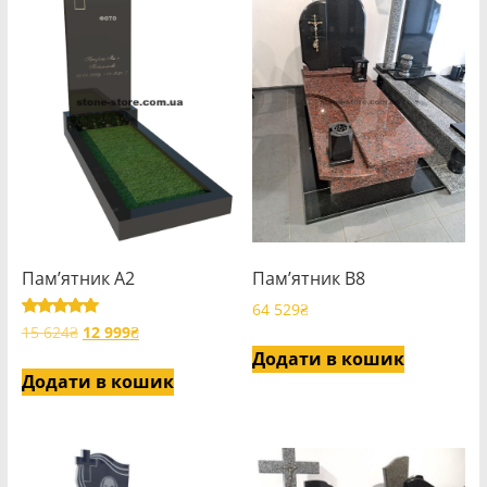
Пам’ятник А2
Пам’ятник В8
64 529
₴
Оцінено в
Оригінальна
Поточна
15 624
₴
12 999
₴
5.00
ціна:
ціна:
Додати в кошик
з 5
15
12
Додати в кошик
624₴.
999₴.