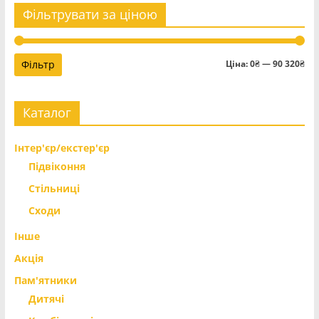
Фільтрувати за ціною
Мі
На
Фільтр
Ціна:
0₴
—
90 320₴
цін
цін
Каталог
Інтер'єр/екстер'єр
Підвіконня
Стільниці
Сходи
Інше
Акція
Пам'ятники
Дитячі