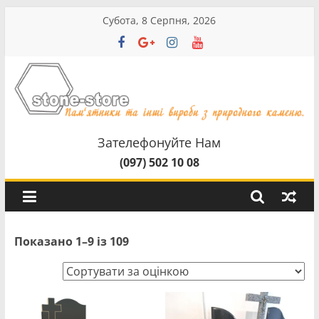
Перейти
Субота, 8 Серпня, 2026
до
вмісту
stone-
store
Зателефонуйте Нам
(097) 502 10 08
Пам'ятники
та
інші
вироби
Sorted
Показано 1–9 із 109
з
by
природного
average
камненю
rating