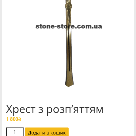
Хрест з розп’яттям
1 800
₴
Хрест
Додати в кошик