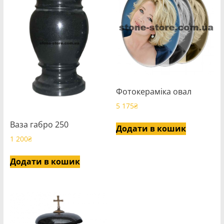
Фотокераміка овал
5 175
₴
Ваза габро 250
Додати в кошик
1 200
₴
Додати в кошик