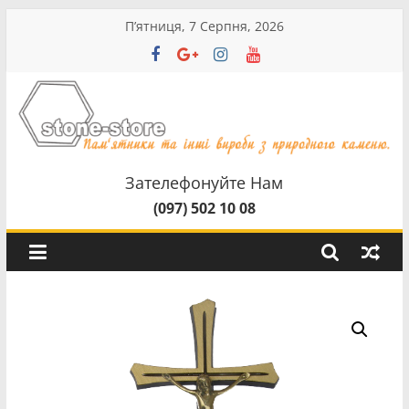
Перейти
П’ятниця, 7 Серпня, 2026
до
вмісту
stone-
store
Зателефонуйте Нам
(097) 502 10 08
Пам'ятники
та
інші
вироби
з
природного
камненю