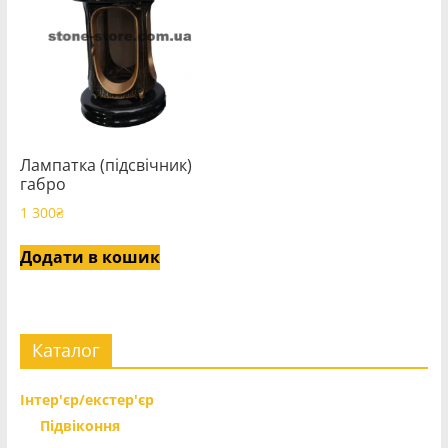
Лампатка (підсвічник)
габро
1 300
₴
Додати в кошик
Каталог
Інтер'єр/екстер'єр
Підвіконня