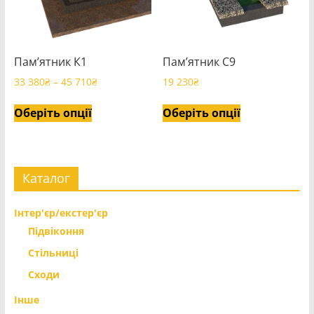
Пам’ятник К1
Пам’ятник С9
Price
33 380
₴
–
45 710
₴
19 230
₴
range:
Цей
Цей
33
Оберіть опції
Оберіть опції
товар
товар
380₴
має
має
through
кілька
кілька
45
710₴
варіантів.
варіантів.
Каталог
Параметри
Параметри
можна
можна
Інтер'єр/екстер'єр
вибрати
вибрати
Підвіконня
на
на
Стільниці
сторінці
сторінці
Сходи
товару
товару
Інше