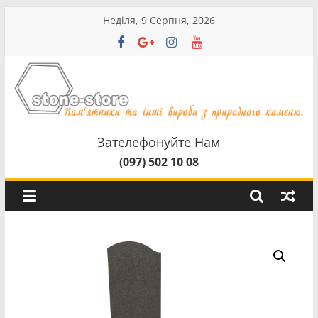
Перейти
Неділя, 9 Серпня, 2026
до
вмісту
stone-
store
Зателефонуйте Нам
(097) 502 10 08
Пам'ятники
та
інші
вироби
з
природного
камненю