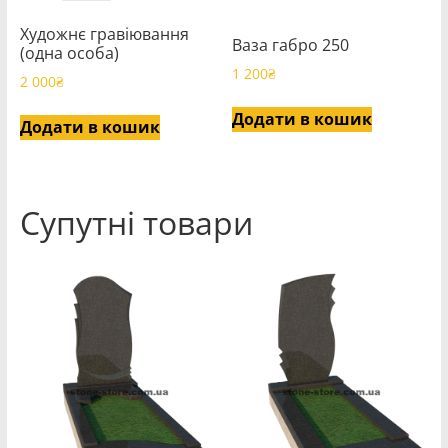
Художнє гравіювання
Ваза габро 250
(одна особа)
1 200
₴
2 000
₴
Додати в кошик
Додати в кошик
Супутні товари