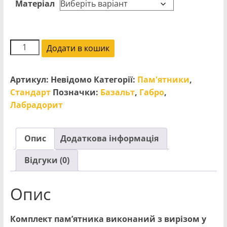
Матеріал
Пам'ятник
Додати в кошик
С4
кількість
Артикул:
Невідомо
Категорії:
Пам'ятники
,
Стандарт
Позначки:
Базальт
,
Габро
,
Лабрадорит
Опис
Додаткова інформація
Відгуки (0)
Опис
Комплект пам’ятника виконаний з вирізом у